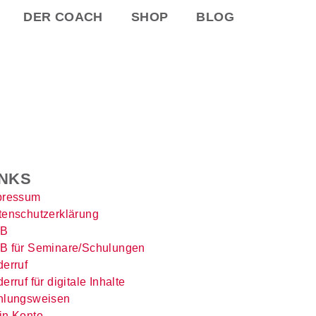
DER COACH
SHOP
BLOG
INKS
pressum
tenschutzerklärung
B
B für Seminare/Schulungen
erruf
erruf für digitale Inhalte
hlungsweisen
in Konto