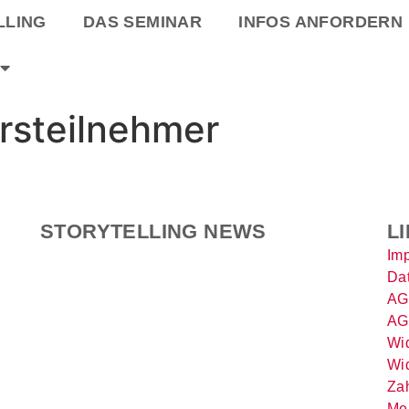
LLING
DAS SEMINAR
INFOS ANFORDERN
rsteilnehmer
STORYTELLING NEWS
L
Im
Da
AG
AG
Wid
Wid
Za
Me