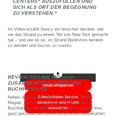
CENTERS“ AUSZUFÜLLEN UND
SICH ALS ORT DER BEGEGNUNG
ZU VERSTEHEN.“
Im Video erzählt Nancy ein bisschen darüber, wie
sie das Strand zu einem Teil von New York gemacht
hat – und wie es ist, im Strand Bookstore beraten
Sie sehen gerade einen
zu werden und Bücher zu kaufen.
Platzhalterinhalt von
YouTube
. Um auf
den eigentlichen Inhalt zuzugreifen,
klicken Sie auf die Schaltfläche unten.
Bitte beachten Sie, dass dabei Daten
an Drittanbieter weitergegeben
werden.
REVIEW-REGALE MIT
Mehr Informationen
ZUSAMMENFASSUNGEN DER
Inhalt entsperren
BUCHHÄNDLER
Erforderlichen Service
Neben den Tischen gibt es spezielle Review-
akzeptieren und Inhalte
Regale, die mit Zusammenfassungen der
entsperren
Buchhändler bestückt sind. Diese schreiben ihre
ganz persönlichen Leseeindrücke auf Karteikarten