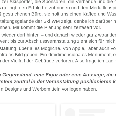
izer Skisportler, die Sponsoren, die Verbände und die
elingt, den Erfolg herzubringen und den Medaillensp
eiß gestrichenen Büro, sie holt uns einen Kaffee und Wa
nstaltungsgelände der Ski WM zeigt, denke ich darübe
können. Mir kommt die Planung sehr zerfasert vor.
n wieder dort hinten – und danach wieder ganz woander
 bis zur Abschlussveranstaltung zieht sich für mich 
staltung, über alles Mögliche. Von Apple,
aber auch vo
trales Bild geben. Ein dreidimensionales Monument, ei
 der Vielfalt der Gebäude verloren.
Also frage ich Ladi
n Gegenstand, eine Figur oder eine Aussage, die 
tem zentral in der Veranstaltung positionieren
chen Designs und Werbemitteln vorliegen haben.