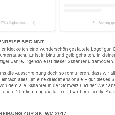
T!K (@giovanolioptik)
Ein Beitrag g
ENREISE BEGINNT
 entdecke ich eine wunderschön gestaltete Logofigur. 
nterrauscht. Er ist in blau und gelb gehalten, in klei
ger Jahre. Irgendwie ist dieser Skifahrer ultramodern,
 uns die Ausschreibung doch so formulieren, dass wir a
einfach alles um eine dreidimensionale Figur dieses 
, von dem alle Skifahrer in der Schweiz und der Welt 
 befeuern.“ Ladina mag die Idee und wir bereiten die 
REIBUNG ZUR SKI WM 2017