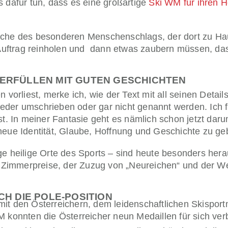
s dafür tun, dass es eine großartige
Ski WM für ihren H
ache des besonderen Menschenschlags, der dort zu Hau
Auftrag reinholen und
dann etwas zaubern müssen, das 
 ERFÜLLEN MIT GUTEN GESCHICHTEN
n vorliest, merke ich, wie der Text mit all seinen Detai
eder umschrieben oder gar nicht genannt werden. Ich f
ist. In meiner Fantasie geht es nämlich schon jetzt d
 neue Identität, Glaube, Hoffnung und Geschichte zu ge
e heilige Orte des Sports – sind heute besonders heraus
Zimmerpreise, der Zuzug von „Neureichen“ und der We
CH DIE POLE-POSITION
it den Österreichern, dem leidenschaftlichen Skisportm
M konnten die Österreicher neun Medaillen für sich ver