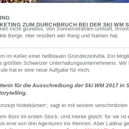
ING
KETING ZUM DURCHBRUCH BEI DER SKI WM ST
n nicht grundlos. Von Sonnenstrahlen umhüllt, thront d
te Berge. Hier residiert wer Rang und Namen hat.
 im Keller einer hellblauen Gründerzeitvilla. Ein Mitgl
s größten Schweizer Unterhaltungsunternehmens. Wir
te hat er eine neue Aufgabe für mich.
leiterin für die Ausschreibung der Ski WM 2017 in S
orytelling.
onzept hinbekämen“, sagt er mit seinem verschmitzten
 ihrem Büro im ersten Stock. Und merke gleich: für sie i
s eine von drei Agenturen ins Rennen. Aber Ladina ge