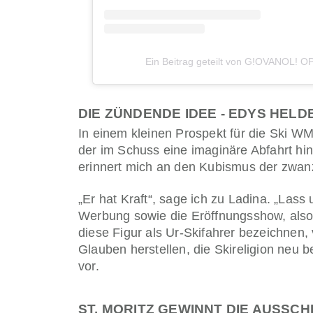
Ein Beitrag geteilt von G!OVANOL! OP
DIE ZÜNDENDE IDEE - EDYS HELD
In einem kleinen Prospekt für die Ski WM
der im Schuss eine imaginäre Abfahrt hinu
erinnert mich an den Kubismus der zwanzi
„Er hat Kraft“, sage ich zu Ladina. „Lass
Werbung sowie die Eröffnungsshow, also 
diese Figur als Ur-Skifahrer bezeichnen
Glauben herstellen, die Skireligion neu
vor.
ST. MORITZ GEWINNT DIE AUSSCH