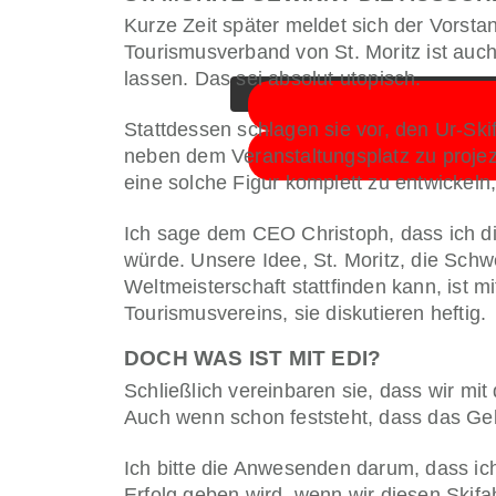
Sie sehen gerade einen Platzha
Kurze Zeit später meldet sich der Vorst
unten. 
Tourismusverband von St. Moritz ist auch
lassen. Das sei absolut utopisch.
Stattdessen schlagen sie vor, den Ur-Ski
neben dem Veranstaltungsplatz zu projez
eine solche Figur komplett zu entwickeln
Ich sage dem CEO Christoph, dass ich di
würde. Unsere Idee, St. Moritz, die Schw
Weltmeisterschaft stattfinden kann, ist 
Tourismusvereins, sie diskutieren heftig.
DOCH WAS IST MIT EDI?
Schließlich vereinbaren sie, dass wir m
Auch wenn schon feststeht, dass das Gel
Ich bitte die Anwesenden darum, dass i
Erfolg geben wird, wenn wir diesen Skifah