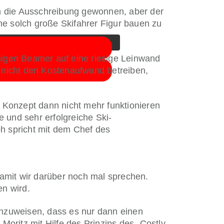
klicken Sie auf die Schaltfläche
en die Ausschreibung gewonnen, aber der
 werden.
ne solch große Skifahrer Figur bauen zu
ähigen Beamer auf eine riesige Leinwand
 nicht den Kostenaufwand betreiben,
 Konzept dann nicht mehr funktionieren
e und sehr erfolgreiche Ski-
ph spricht mit dem Chef des
damit wir darüber noch mal sprechen.
en wird.
chzuweisen, dass es nur dann einen
 Moritz mit Hilfe des Prinzips des „Costly