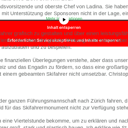
lterinhalt von
YouTube
. Um auf den eigentlichen Inhalt zuzugreifen, 
andsvorsitzende und oberste Chef von Ladina. Sie hab
Bitte beachten Sie, dass dabei Daten an Drittanbieter weitergegeben
 mit Unterstützung der Sponsoren nicht in der Lage, ei
Mehr Informationen
Inhalt entsperren
fahrer grafisch zu gestalten und über einen leistungsf
ieren. Das hätte die gleiche Wirkung, man müsse aber
Erforderlichen Service akzeptieren und Inhalte entsperren
, aufzubauen und zu bespielen.
e finanziellen Überlegungen verstehe, aber dass unser
eiz und das Engadin zu fördern, so dass eine großartig
mit einem gebeamten Skifahrer nicht umsetzbar. Christo
it der ganzen Führungsmannschaft nach Zürich fahren, 
d für das Skifahrermonument nicht zur Verfügung steh
ch eine Viertelstunde bekomme, um zu erklären und na
rer groß, stark und plastisch bauen. Ich erkläre wie St.