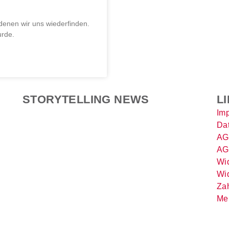
 denen wir uns wiederfinden.
urde.
STORYTELLING NEWS
L
Im
Da
AG
AG
Wid
Wid
Za
Me