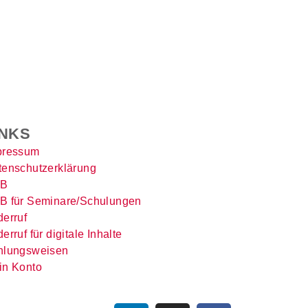
INKS
pressum
tenschutzerklärung
B
B für Seminare/Schulungen
erruf
erruf für digitale Inhalte
hlungsweisen
in Konto