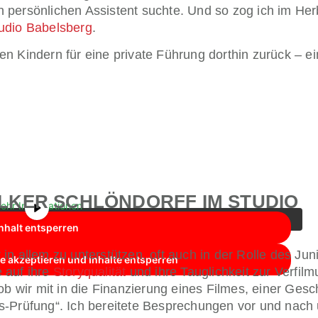
 persönlichen Assistent suchte. Und so zog ich im He
udio Babelsberg
.
n Kindern für eine private Führung dorthin zurück – ei
YouTube
. Um auf den eigentlichen Inhalt zuzugreifen, klicken
n Sie, dass dabei Daten an Drittanbieter weitergegeben werden.
OLKER SCHLÖNDORFF IM STUDIO
ehr Informationen
nhalt entsperren
n allem zu unterstützen, oft auch in der Rolle des Jun
e akzeptieren und Inhalte entsperren
 auf ihre
Storyqualität
und ihre Tauglichkeit zur Verfil
ob wir mit in die Finanzierung eines Filmes, einer Gesc
s-Prüfung“. Ich bereitete Besprechungen vor und nach