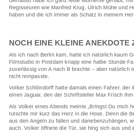
Genauso habe ich ganz leise Momente gehabt, mit
Regisseuren wie Manfred Krug, Ulrich Mühe und H
haben und die ich immer als Schatz in meinem Her
NOCH EINE KLEINE ANEKDOTE 
Als ich nach Berlin kam, hatte ich natürlich kaum G
Filmstudio in Postdam knapp eine halbe Stunde Fahrz
zuverlässig von A nach B brachte – aber natürlich 
nicht reinpasste.
Volker Schlöndorff hatte damals einen Fahrer, der 
einen Jaguar, den der Schriftsteller Max Frisch ihm 
Als Volker eines Abends meinte „Bringst Du mich h
rutschte mir kurz das Herz in die Hose. Denn die Be
aus den Angeln zu fallen und danebenzuhängen, w
auch. Volker öffnete die Tür, sie hing sich aus und 