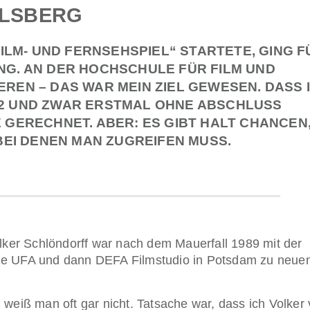
ELSBERG
FILM- UND FERNSEHSPIEL“ STARTETE, GING F
NG. AN DER HOCHSCHULE FÜR FILM UND
REN – DAS WAR MEIN ZIEL GEWESEN. DASS I
92 UND ZWAR ERSTMAL OHNE ABSCHLUSS
 GERECHNET. ABER: ES GIBT HALT CHANCEN,
 BEI DENEN MAN ZUGREIFEN MUSS.
ker Schlöndorff war nach dem Mauerfall 1989 mit der
ige UFA und dann DEFA Filmstudio in Potsdam zu neue
eiß man oft gar nicht. Tatsache war, dass ich Volker