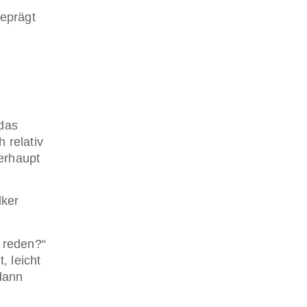
eprägt
 das
 relativ
berhaupt
lker
 reden?“
, leicht
dann