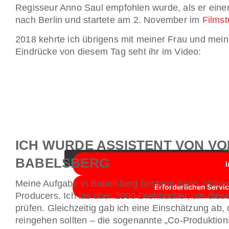
Regisseur Anno Saul empfohlen wurde, als er einen
nach Berlin und startete am 2. November im
Filmst
2018 kehrte ich übrigens mit meiner Frau und meine
Eindrücke von diesem Tag seht ihr im Video:
Sie sehen gerade einen Platzhalterinhalt von
Sie auf die Schaltfläche unten. Bitte beachte
ICH WURDE ASSISTENT VON V
M
BABELSBERG
I
Meine Aufgabe in Babelsberg bestand darin, Volker i
Erforderlichen Servic
Producers. Ich las über 2000 Drehbücher, um diese
prüfen. Gleichzeitig gab ich eine Einschätzung ab, 
reingehen sollten – die sogenannte „Co-Produktion