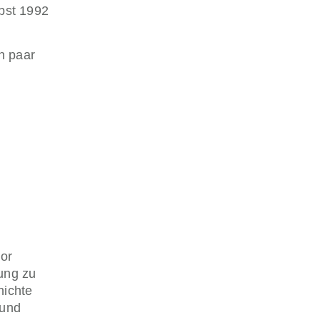
rbst 1992
n paar
ior
mung zu
hichte
 und