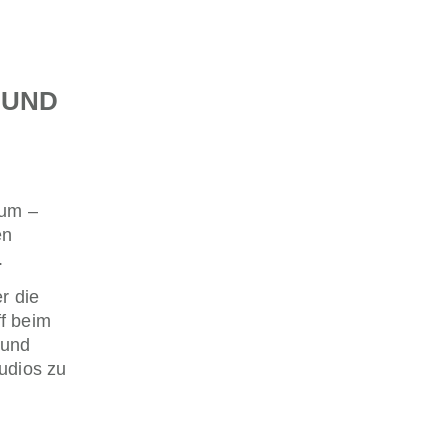
 UND
ium –
en
.
r die
f beim
 und
tudios zu