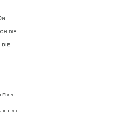
ÜR
CH DIE
 DIE
n Ehren
 von dem