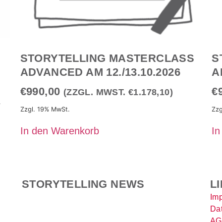
STORYTELLING MASTERCLASS
S
ADVANCED AM 12./13.10.2026
A
€
990,00
€
(ZZGL. MWST.
€
1.178,10
)
r
Zzgl. 19% MwSt.
Zzg
In den Warenkorb
In
STORYTELLING NEWS
L
Im
Da
AG