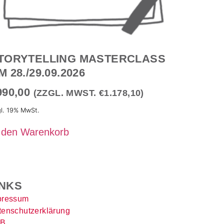
TORYTELLING MASTERCLASS
M 28./29.09.2026
990,00
(ZZGL. MWST.
€
1.178,10
)
l. 19% MwSt.
 den Warenkorb
INKS
pressum
tenschutzerklärung
B