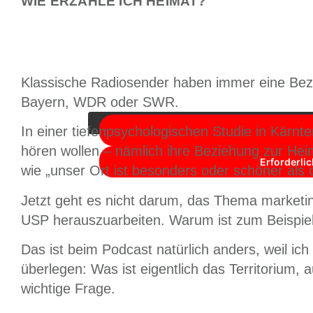
WIE ERZÄHLE ICH HEIMAT?
Sie sehen gerade einen Platzhalterinhalt von
Y
Klassische Radiosender haben immer eine Bez
unten. Bitte beachten 
Bayern, WDR oder SWR.
In einer tiefenpsychologischen Studie in Kärn
hören wollen – nämlich ihre Beziehung zur Heim
Erforderli
wie „unser Ort ist besonders oder schöner als 
Jetzt geht es nicht darum, das Thema marketi
USP herauszuarbeiten. Warum ist zum Beispie
Das ist beim Podcast natürlich anders, weil ic
überlegen: Was ist eigentlich das Territorium,
wichtige Frage.