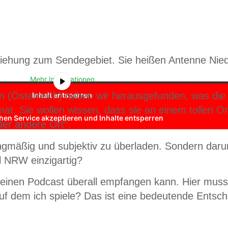
ouTube
. Um auf den eigentlichen Inhalt zuzugreifen, klicken Sie auf 
iehung zum Sendegebiet. Sie heißen Antenne Nie
Sie, dass dabei Daten an Drittanbieter weitergegeben werden.
Mehr Informationen
ten (Österreich) haben wir herausgefunden, was di
Inhalt entsperren
at. Sie wollen wissen, dass sie an einem tollen Or
chen Service akzeptieren und Inhalte entsperren
der andere Ort“.
ngmäßig und subjektiv zu überladen. Sondern dar
l NRW einzigartig?
h einen Podcast überall empfangen kann. Hier muss
 auf dem ich spiele? Das ist eine bedeutende Entsc