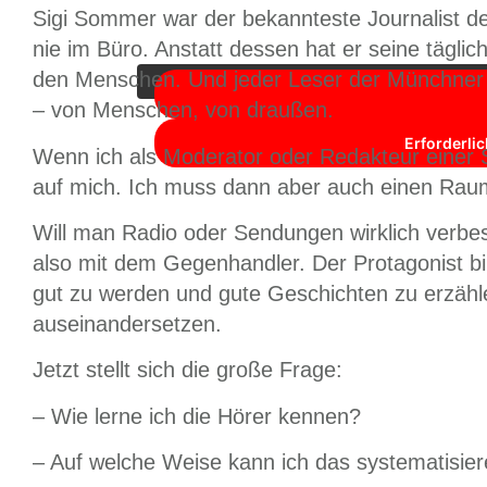
Sie sehen gerade einen Platzhalterinhalt von
Y
Sigi Sommer war der bekannteste Journalist d
unten. Bitte beachten 
nie im Büro. Anstatt dessen hat er seine täglic
den Menschen. Und jeder Leser der Münchner A
– von Menschen, von draußen.
Erforderli
Wenn ich als Moderator oder Redakteur einer 
auf mich. Ich muss dann aber auch einen Rau
Will man Radio oder Sendungen wirklich verbe
also mit dem Gegenhandler. Der Protagonist bin
gut zu werden und gute Geschichten zu erzäh
auseinandersetzen.
Jetzt stellt sich die große Frage:
– Wie lerne ich die Hörer kennen?
– Auf welche Weise kann ich das systematisie