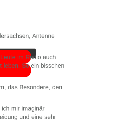
die Schaltfläche
dersachsen, Antenne
e Leute im Radio auch
t leben. So ein bisschen
um, das Besondere, den
 ich mir imaginär
heidung und eine sehr