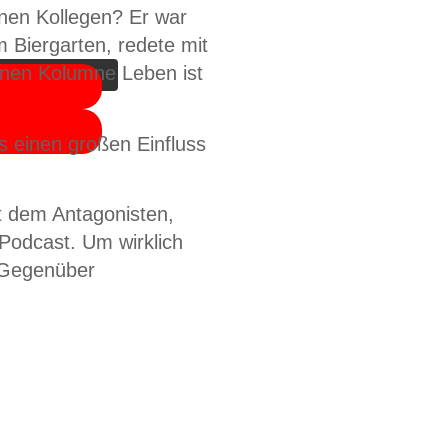
die Schaltfläche
nen Kollegen? Er war
m Biergarten, redete mit
inen Kolumne Leben ist
 einen großen Einfluss
t dem Antagonisten,
 Podcast. Um wirklich
 Gegenüber