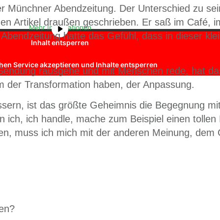
ouTube
. Um auf den eigentlichen Inhalt zuzugreifen, klicken Sie auf 
er Münchner Abendzeitung. Der Unterschied zu sei
Sie, dass dabei Daten an Drittanbieter weitergegeben werden.
hen Artikel draußen geschrieben. Er saß im Café, i
Mehr Informationen
bendzeitung hatte das Gefühl, dass in dieser kle
Inhalt entsperren
chen Service akzeptieren und Inhalte entsperren
Sendung rausgehe und mit Menschen rede, hat das
m der Transformation haben, der Anpassung.
ssern, ist das größte Geheimnis die Begegnung mi
 ich, ich handle, mache zum Beispiel einen tollen
len, muss ich mich mit der anderen Meinung, dem
ren?