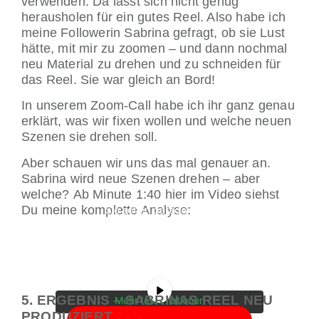
verwenden. Da lässt sich nicht genug
herausholen für ein gutes Reel. Also habe ich
meine Followerin Sabrina gefragt, ob sie Lust
hätte, mit mir zu zoomen – und dann nochmal
neu Material zu drehen und zu schneiden für
das Reel. Sie war gleich an Bord!
In unserem Zoom-Call habe ich ihr ganz genau
erklärt, was wir fixen wollen und welche neuen
Szenen sie drehen soll.
Aber schauen wir uns das mal genauer an.
Sabrina wird neue Szenen drehen – aber
welche? Ab Minute 1:40 hier im Video siehst
Du meine komplette Analyse:
Sie sehen gerade einen
Platzhalterinhalt von
YouTube
. Um auf
den eigentlichen Inhalt zuzugreifen,
klicken Sie auf die Schaltfläche unten.
Bitte beachten Sie, dass dabei Daten
an Drittanbieter weitergegeben
werden.
5. ERGEBNIS – SABRINAS REEL NEU
Mehr Informationen
PRODUZIERT